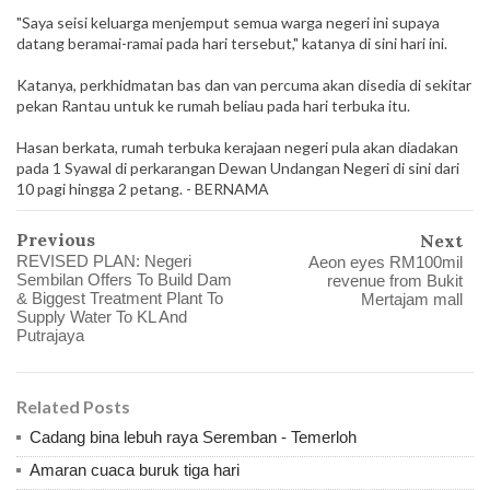
"Saya seisi keluarga menjemput semua warga negeri ini supaya
datang beramai-ramai pada hari tersebut," katanya di sini hari ini.
Katanya, perkhidmatan bas dan van percuma akan disedia di sekitar
pekan Rantau untuk ke rumah beliau pada hari terbuka itu.
Hasan berkata, rumah terbuka kerajaan negeri pula akan diadakan
pada 1 Syawal di perkarangan Dewan Undangan Negeri di sini dari
10 pagi hingga 2 petang. - BERNAMA
Previous
Next
REVISED PLAN: Negeri
Aeon eyes RM100mil
Sembilan Offers To Build Dam
revenue from Bukit
& Biggest Treatment Plant To
Mertajam mall
Supply Water To KL And
Putrajaya
Related Posts
Cadang bina lebuh raya Seremban - Temerloh
Amaran cuaca buruk tiga hari