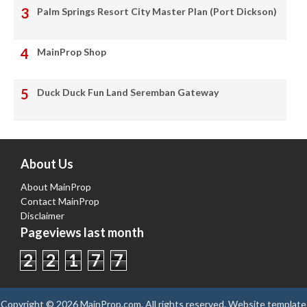
Palm Springs Resort City Master Plan (Port Dickson)
MainProp Shop
Duck Duck Fun Land Seremban Gateway
About Us
About MainProp
Contact MainProp
Disclaimer
Pageviews last month
2
2
1
7
7
Copyright ©
2026
MainProp.com
. All rights reserved.
Website template