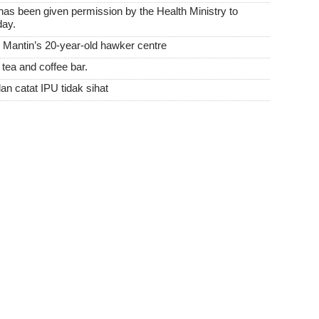
s been given permission by the Health Ministry to
day.
antin’s 20-year-old hawker centre
tea and coffee bar.
an catat IPU tidak sihat