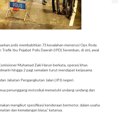
arkan polis membabitkan 73 kesalahan menerusi Ops Roda
Trafik Ibu Pejabat Polis Daerah (IPD) Seremban, di sini, awal
Komisioner Muhamad Zaki Harun berkata, operasi khas
elmarin hingga 2 pagi semalam turut mendapat kerjasama
 dan Jabatan Pengangkutan Jalan (JPJ) negeri.
emua penunggang motosikal mematuhi undang-undang dan
igunakan mengikut spesifikasi kenderaan bermotor, dalam usaha
atian dan kemalangan biasa,” katanya.