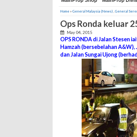
MainProp Shop
MainProp Divi
Home
»
General Malaysia (News)
,
General Ser
Ops Ronda keluar 
May 04, 2015
OPS RONDA di Jalan Stesen iai
Hamzah (bersebelahan A&W), J
dan Jalan Sungai Ujong (berh