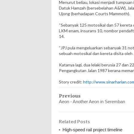
Menurut beliau, lokasi menjadi tumpuan 
Datuk Hamzah (bersebelahan A&W), Jala
Ujong (berhadapan Courts Mammoth).
“Sebanyak 125 motosikal dan 57 kereta d
LKM enam, insurans 10, nombor pendaftar
14.
“JPJ pula mengeluarkan sebanyak 31 not
sebuah motosikal dan kereta disita oleh 
Katanya lagi, dua lelaki berusia 27 dan
Pengangkutan Jalan 1987 kerana meman
Story credit:
http://www.sinarharian.co
Previous
Aeon - Another Aeon in Seremban
Related Posts
High-speed rail project timeline