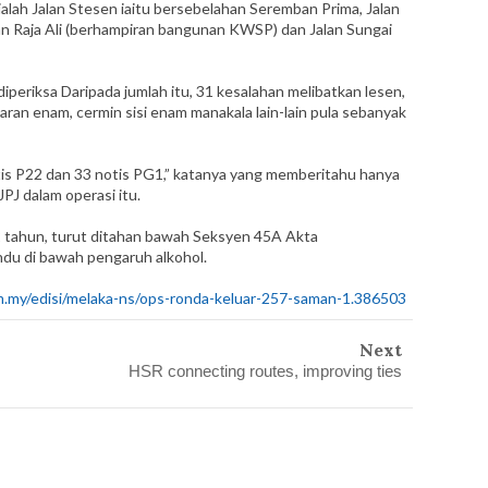
ialah Jalan Stesen iaitu bersebelahan Seremban Prima, Jalan
n Raja Ali (berhampiran bangunan KWSP) dan Jalan Sungai
iperiksa Daripada jumlah itu, 31 kesalahan melibatkan lesen,
an enam, cermin sisi enam manakala lain-lain pula sebanyak
is P22 dan 33 notis PG1,” katanya yang memberitahu hanya
JPJ dalam operasi itu.
 22 tahun, turut ditahan bawah Seksyen 45A Akta
du di bawah pengaruh alkohol.
m.my/edisi/melaka-ns/ops-ronda-keluar-257-saman-1.386503
Next
HSR connecting routes, improving ties