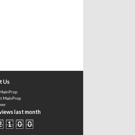
t Us
MainProp
t MainProp
mer
iews last month
2
1
0
0