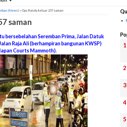
sion
Qu
emban (News)
» Ops Ronda keluar 257 saman
257 saman
Po
tu bersebelahan Seremban Prima, Jalan Datuk
alan Raja Ali (berhampiran bangunan KWSP)
adapan Courts Mammoth).