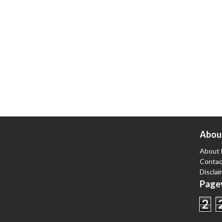
Abou
About 
Contac
Disclai
Pagev
2