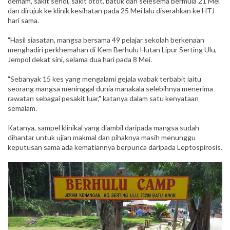
demam, sakit sendi, sakit otot, batuk dan selesema bermula 21 Mei
dan dirujuk ke klinik kesihatan pada 25 Mei lalu diserahkan ke HTJ
hari sama.
"Hasil siasatan, mangsa bersama 49 pelajar sekolah berkenaan
menghadiri perkhemahan di Kem Berhulu Hutan Lipur Serting Ulu,
Jempol dekat sini, selama dua hari pada 8 Mei.
"Sebanyak 15 kes yang mengalami gejala wabak terbabit iaitu
seorang mangsa meninggal dunia manakala selebihnya menerima
rawatan sebagai pesakit luar," katanya dalam satu kenyataan
semalam.
Katanya, sampel klinikal yang diambil daripada mangsa sudah
dihantar untuk ujian makmal dan pihaknya masih menunggu
keputusan sama ada kematiannya berpunca daripada Leptospirosis.