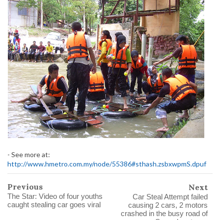
- See more at:
http://www.hmetro.com.my/node/55386#sthash.zsbxwpmS.dpuf
Previous
Next
The Star: Video of four youths
Car Steal Attempt failed
caught stealing car goes viral
causing 2 cars, 2 motors
crashed in the busy road of