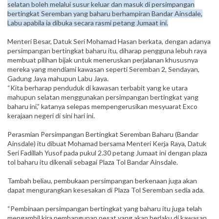
selatan boleh melalui susur keluar dan masuk di persimpangan
bertingkat Seremban yang baharu berhampiran Bandar Ainsdale,
Labu apabila ia dibuka secara rasmi petang Jumaat ini.
Menteri Besar, Datuk Seri Mohamad Hasan berkata, dengan adanya
persimpangan bertingkat baharu itu, diharap pengguna lebuh raya
membuat pilihan bijak untuk meneruskan perjalanan khususnya
mereka yang mendiami kawasan seperti Seremban 2, Sendayan,
Gadung Jaya mahupun Labu Jaya.
“Kita berharap penduduk di kawasan terbabit yang ke utara
mahupun selatan menggunakan persimpangan bertingkat yang
baharu ini,” katanya selepas mempengerusikan mesyuarat Exco
kerajaan negeri di sini hari ini.
Perasmian Persimpangan Ber­tingkat Seremban Baharu (Bandar
Ainsdale) itu dibuat Mohamad bersama Menteri Kerja Raya, Datuk
Seri Fadillah Yusof pada pukul 2.30 petang Jumaat ini dengan plaza
tol baharu itu dikenali sebagai Plaza Tol Bandar Ainsdale.
Tambah beliau, pembukaan persimpangan berkenaan juga akan
dapat mengurangkan kesesakan di Plaza Tol Seremban sedia ada.
“Pembinaan persimpangan ber­tingkat yang baharu itu juga telah
mengambil kira pembangunan pesat yang akan berlaku di kawasan