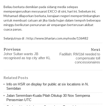
Beliau berkata demikian pada sidang media selepas
mempengerusikan mesyuarat EXCO di sini, hari ini. Sebelum ini,
Mohamad dilaporkan berkata, kerajaan negeri mempertimbangkan
untuk membuat catuan air jika tiada hujan dalam tempoh beberapa
minggu berikutan penurunan air empangan berterusan akibat
cuaca panas.
Selanjutnya di : http://www.bharian.com.my/node/136482
Previous
Next
Johor Sultan wants JB
Fadillah: RM1bil needed to
recognised as top city after KL
compensate toll
concessionaires
Related Posts
Info on HSR on display for public at six locations in N.
Sembilan
Jalan Seremban-Kuala Pilah Ditutup 30 Nov Sempena
Perasmian UTC