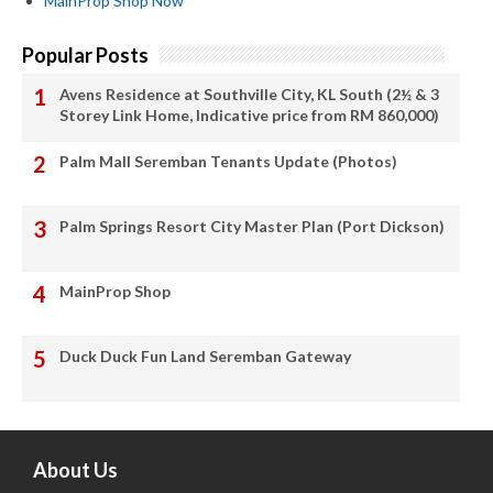
MainProp Shop Now
Popular Posts
Avens Residence at Southville City, KL South (2½ & 3
Storey Link Home, Indicative price from RM 860,000)
Palm Mall Seremban Tenants Update (Photos)
Palm Springs Resort City Master Plan (Port Dickson)
MainProp Shop
Duck Duck Fun Land Seremban Gateway
About Us