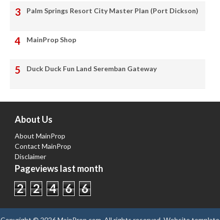
Palm Springs Resort City Master Plan (Port Dickson)
MainProp Shop
Duck Duck Fun Land Seremban Gateway
About Us
About MainProp
Contact MainProp
Disclaimer
Pageviews last month
2
2
4
6
6
Copyright ©
2026
MainProp.com
. All rights reserved.
Website template