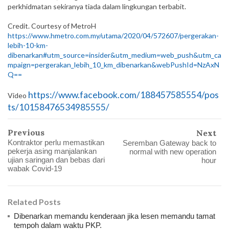
perkhidmatan sekiranya tiada dalam lingkungan terbabit.
Credit. Courtesy of MetroH
https://www.hmetro.com.my/utama/2020/04/572607/pergerakan-
lebih-10-km-
dibenarkan#utm_source=insider&utm_medium=web_push&utm_ca
mpaign=pergerakan_lebih_10_km_dibenarkan&webPushId=NzAxN
Q==
https://www.facebook.com/188457585554/pos
Video
ts/10158476534985555/
Previous
Next
Kontraktor perlu memastikan
Seremban Gateway back to
pekerja asing manjalankan
normal with new operation
ujian saringan dan bebas dari
hour
wabak Covid-19
Related Posts
Dibenarkan memandu kenderaan jika lesen memandu tamat
tempoh dalam waktu PKP.