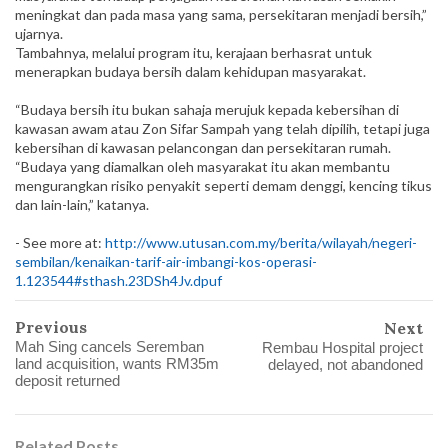
meningkat dan pada masa yang sama, persekitaran menjadi bersih,”
ujarnya.
Tambahnya, melalui program itu, kerajaan berhasrat untuk
menerapkan budaya bersih dalam kehidupan masyarakat.
“Budaya bersih itu bukan sahaja merujuk kepada kebersihan di
kawasan awam atau Zon Sifar Sampah yang telah dipilih, tetapi juga
kebersihan di kawasan pelancongan dan persekitaran rumah.
“Budaya yang diamalkan oleh masyarakat itu akan membantu
mengurangkan risiko penyakit seperti demam denggi, kencing tikus
dan lain-lain,” katanya.
- See more at:
http://www.utusan.com.my/berita/wilayah/negeri-
sembilan/kenaikan-tarif-air-imbangi-kos-operasi-
1.123544#sthash.23DSh4Jv.dpuf
Previous
Next
Mah Sing cancels Seremban
Rembau Hospital project
land acquisition, wants RM35m
delayed, not abandoned
deposit returned
Related Posts