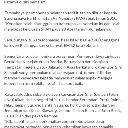
katanya di sini semalam.
Tambahnya, permohonan pelarasan tarif itu telah dibuat kepada
Suruhanjaya Perkhidmatan Air Negara (SPAN) sejak tahun 2010.
“Kenaikan telah ditangguhkan beberapa kali sebelum ini dan telah
mendapat kelulusan SPAN pada 28 April tahun lalu,” jelasnya.
Sehubungan itu kata Mohamad, hasil bil air bagi 49,000 pengguna
kategori B dianggarkan sebanyak RM4.2 juta sebulan.
Sementara itu dalam perkara berasingan Pengerusi Jawatankuasa
Bertindak Kesejahteraan Bandar, Perumahan dan Kerajaan
Tempatan negeri, Datuk Jalaluddin Alias berkata, program Zon Sifar
Sampah yang merupakan usaha kerajaan untuk mendidik dan
memberi kesedaran kepada masyarakat dalam aspek menjaga
kebersihan alam sekitar, telah disambut baik.
Kata Jalaluddin, sebanyak lapan kawasan Zon Sifar Sampah telah
diwujudkan dalam negeri ini iaitu di bandar Seremban; Putra Point,
Nilai; Tampin Square; Pantai Saujana, Port Dickson; Bandar Seri
Jempol; pekan Kuala Klawang, Jelebu; Taman Rekreasi Jalan Bukit,
Kuala Pilah dan pekan Rembau.
“Kita dapati sejak diperkenalkan zon tersebut, kesedaran
masyarakat terhadap penjagaan kebersihan kawasan semakin