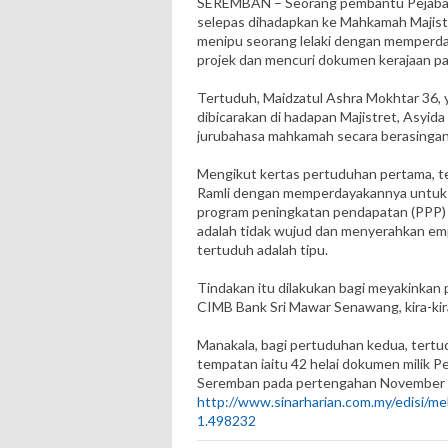
SEREMBAN – Seorang pembantu Pejabat
selepas dihadapkan ke Mahkamah Majistr
menipu seorang lelaki dengan memper
projek dan mencuri dokumen kerajaan p
Tertuduh, Maidzatul Ashra Mokhtar 36
dibicarakan di hadapan Majistret, Asyi
jurubahasa mahkamah secara berasingan
Mengikut kertas pertuduhan pertama, t
Ramli dengan memperdayakannya untuk
program peningkatan pendapatan (PPP) 
adalah tidak wujud dan menyerahkan em
tertuduh adalah tipu.
Tindakan itu dilakukan bagi meyakinka
CIMB Bank Sri Mawar Senawang, kira-ki
Manakala, bagi pertuduhan kedua, tert
tempatan iaitu 42 helai dokumen milik 
Seremban pada pertengahan November
http://www.sinarharian.com.my/edisi/me
1.498232