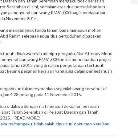
 Daerah dan Tanah Seremban mengaku tidak bersalah
et Seremban di sini, semalam atas dua pertuduhan iaitu
dayanya menyerahkan wang RM61,000 bagi mendapatkan
ada November 2015.
, yang mengangguk tanda faham bagaimanapun mohon
da Abd Rahim selepas kedua-dua pertuduhan dibacakan
.
ertuduh didakwa telah menipu pengadu, Nur Affendy Mohd
 menyerahkan wang RM61,000 untuk mendapatkan projek
pada tahun 2015 yang di dalam pengetahuan tertuduh
pat keping pesanan kerajaan yang juga dalam pengetahuan
n pengadu untuk menyerahkan sejumlah wang tersebut di
ra jam 4.28 petang pada 11 November 2015.
uduh didakwa dengan niat mencuri dokumen pesanan
Pejabat Tanah Seremban di Pejabat Daerah dan Tanah
 2015. - READ MORE:
laka-ns/mengaku-tidak-salah-tipu-curi-dokumen-kerajaan-