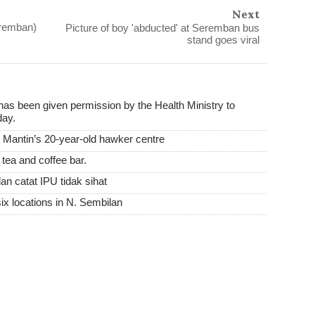
Next
eremban)
Picture of boy 'abducted' at Seremban bus
stand goes viral
s been given permission by the Health Ministry to
day.
antin’s 20-year-old hawker centre
tea and coffee bar.
an catat IPU tidak sihat
six locations in N. Sembilan