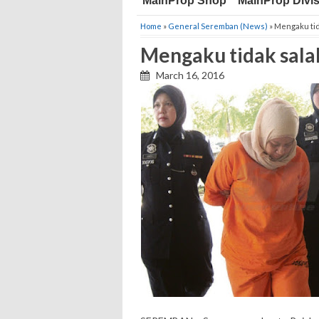
MainProp Shop
MainProp Divi
Home
»
General Seremban (News)
» Mengaku tid
Mengaku tidak salah
March 16, 2016