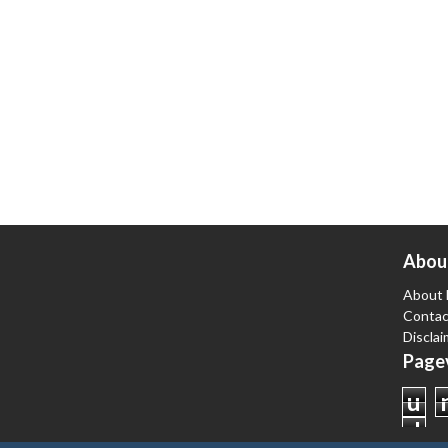
Abou
About 
Contac
Disclai
Pagev
u
d