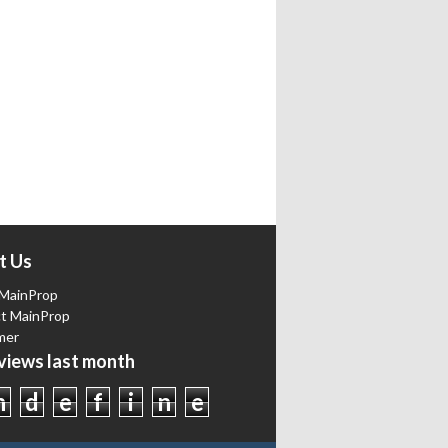
t Us
MainProp
t MainProp
mer
iews last month
n
d
e
f
i
n
e