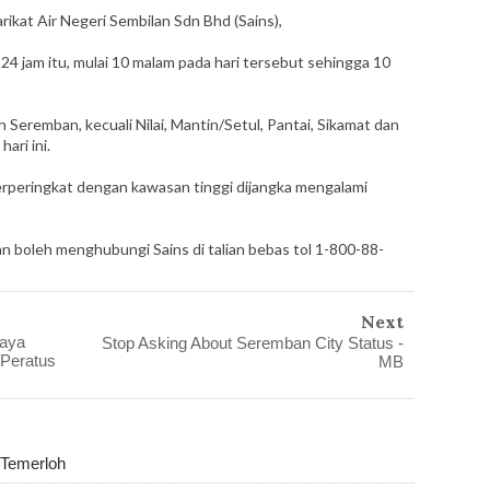
kat Air Negeri Sembilan Sdn Bhd (Sains),
24 jam itu, mulai 10 malam pada hari tersebut sehingga 10
 Seremban, kecuali Nilai, Mantin/Setul, Pantai, Sikamat dan
ari ini.
berperingkat dengan kawasan tinggi dijangka mengalami
 boleh menghubungi Sains di talian bebas tol 1-800-88-
Next
aya
Stop Asking About Seremban City Status -
Peratus
MB
 Temerloh