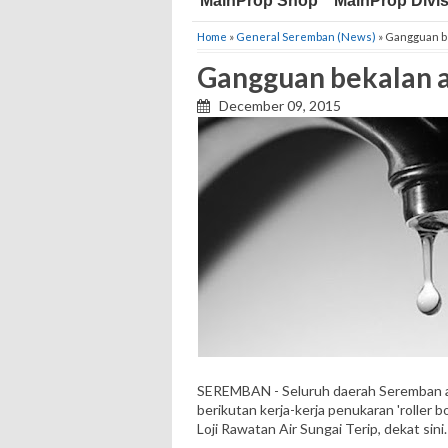
MainProp Shop
MainProp Divi
Home
»
General Seremban (News)
» Gangguan b
Gangguan bekalan a
December 09, 2015
SEREMBAN - Seluruh daerah Seremban a
berikutan kerja-kerja penukaran 'roller 
Loji Rawatan Air Sungai Terip, dekat sini.